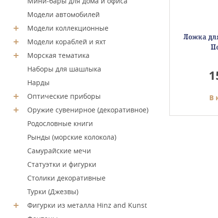
Мини-бары для дома и офиса
Модели автомобилей
Модели коллекционные
Флер де
Рожок для обуви ручка
Ложка дл
Модели кораблей и яхт
"Слон" латунь
П
Морская тематика
полированный 21
Наборы для шашлыка
3300
1
Нарды
Оптические приборы
у
В корзину
В 
Оружие сувенирное (декоративное)
Родословные книги
Рынды (морские колокола)
Самурайские мечи
Статуэтки и фигурки
Столики декоративные
Турки (Джезвы)
Фигурки из металла Hinz and Kunst