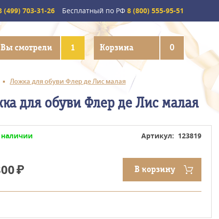
 (499) 703-31-26
Бесплатный по РФ
8 (800) 555-95-51
Вы смотрели
1
Корзина
0
Ложка для обуви Флер де Лис малая
ка для обуви Флер де Лис малая
 наличии
Артикул: 123819
800
В корзину