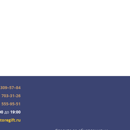
 309–57–84
) 703-31-26
) 555-95-51
00
до
19:00
toregift.ru