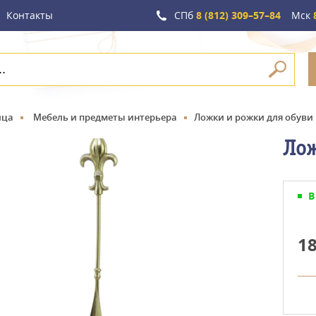
Контакты
СПб
8 (812) 309–57–84
Мск
8
ица
Мебель и предметы интерьера
Ложки и рожки для обуви
Лож
В
1