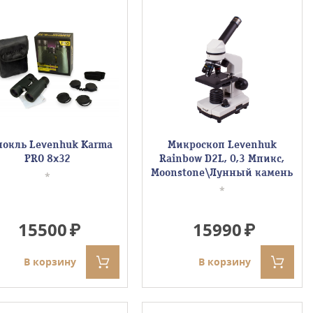
окль Levenhuk Karma
Микроскоп Levenhuk
PRO 8x32
Rainbow D2L, 0,3 Мпикс,
Moonstone\Лунный камень
*
*
15500
15990
В корзину
В корзину