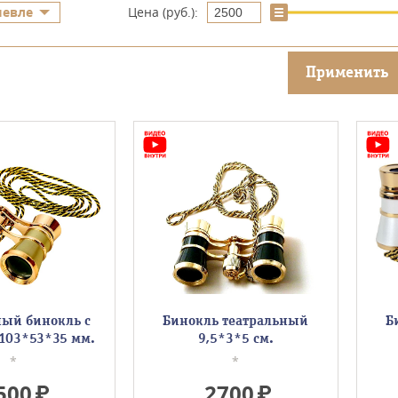
шевле
Цена (руб.):
Применить
ный бинокль с
Бинокль театральный
Б
103*53*35 мм.
9,5*3*5 см.
*
*
500
2700