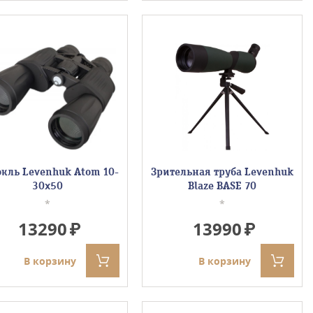
кль Levenhuk Atom 10-
Зрительная труба Levenhuk
30x50
Blaze BASE 70
*
*
13290
13990
В корзину
В корзину