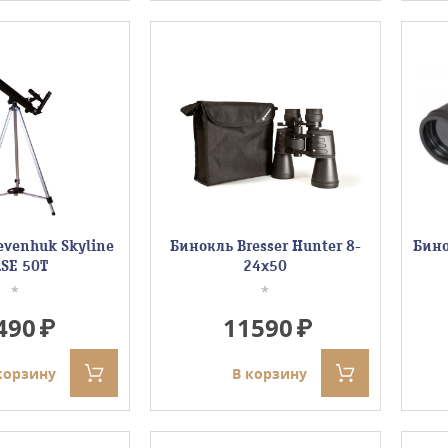
evenhuk Skyline
Бинокль Bresser Hunter 8-
Бино
SE 50T
24x50
*
*
490
11590
корзину
В корзину