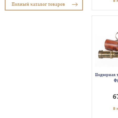
В 
Полный каталог товаров
Подзорная 
ф
6
В 