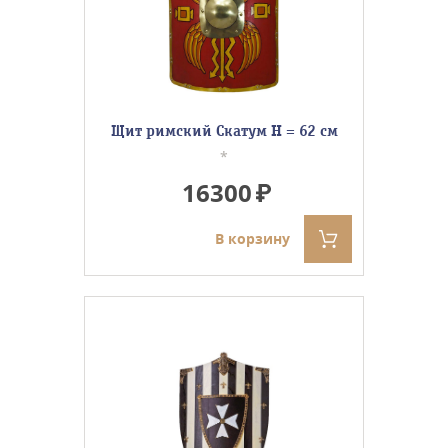
Щит римский Скатум H = 62 см
*
16300
В корзину