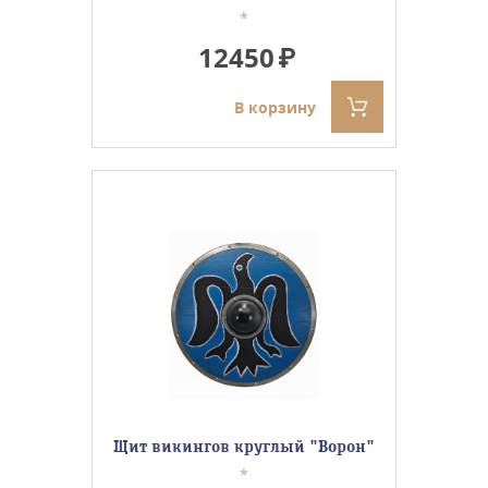
*
12450
В корзину
Щит викингов круглый "Ворон"
*