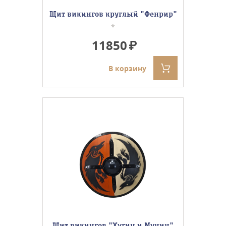
Щит викингов круглый "Фенрир"
*
11850
В корзину
Щит викингов "Хугин и Мунин"