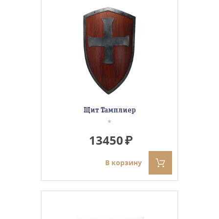
Щит Тамплиер
*
13450
В корзину