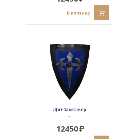
В корзину
Щит Тамплиер
*
12450