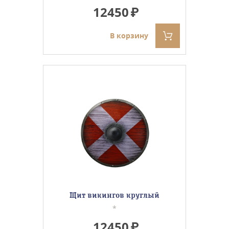
12450
В корзину
Щит викингов круглый
*
12450