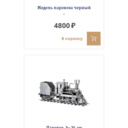
Модель паровоза черный
*
4800
В корзину
Паровоз, h=25 см