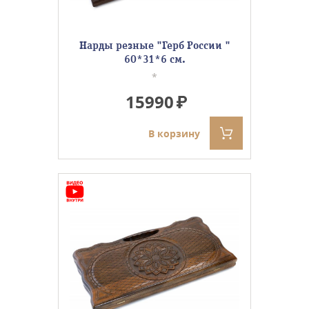
Нарды резные "Герб России "
60*31*6 см.
*
15990
В корзину