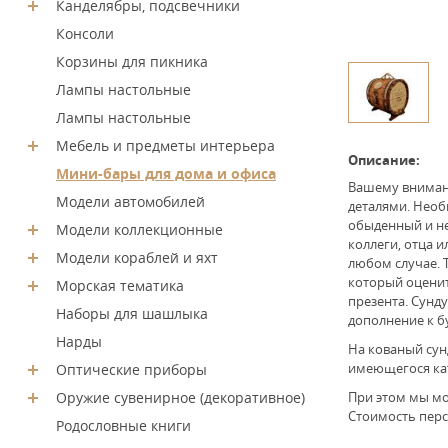
Канделябры, подсвечники
Консоли
Корзины для пикника
Лампы настольные
Лампы настольные
Мебель и предметы интерьера
Описание:
Мини-бары для дома и офиса
Вашему вниман
Модели автомобилей
деталями. Необ
обыденный и не
Модели коллекционные
коллеги, отца и
Модели кораблей и яхт
любом случае. 
который оценит
Морская тематика
презента. Сунду
Наборы для шашлыка
дополнение к б
Нарды
На кованый сун
имеющегося кат
Оптические приборы
Оружие сувенирное (декоративное)
При этом мы мо
Стоимость перс
Родословные книги