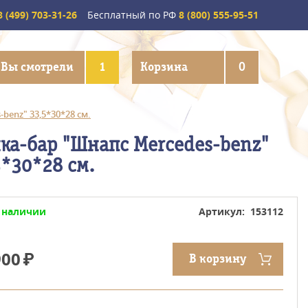
 (499) 703-31-26
Бесплатный по РФ
8 (800) 555-95-51
Вы смотрели
1
Корзина
0
benz" 33,5*30*28 см.
ка-бар "Шнапс Mercedes-benz"
5*30*28 см.
 наличии
Артикул: 153112
900
В корзину