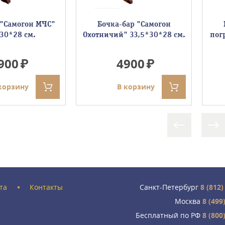
 "Самогон МЧС"
Бочка-бар "Самогон
30*28 см.
Охотничий" 33,5*30*28 см.
пог
900
4900
корзину
В корзину
та
Контакты
Санкт-Петербург
8 (812)
Москва
8 (499
Бесплатный по РФ
8 (800