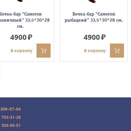
Бочка-бар "Самогон
Бочка-бар "Самогон
раничный" 33,5*30*28
рыбацкий" 33,5*30*28 см.
см.
4900
4900
В корзину
В корзину
 309–57–84
) 703-31-26
) 555-95-51