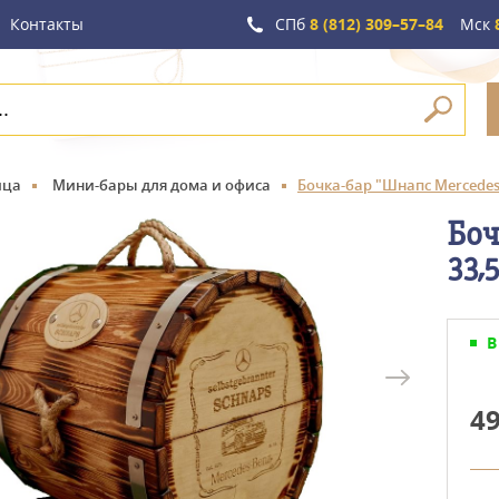
Контакты
СПб
8 (812) 309–57–84
Мск
8
ица
Мини-бары для дома и офиса
Бочка-бар "Шнапс Mercedes-
Боч
33,
В
4