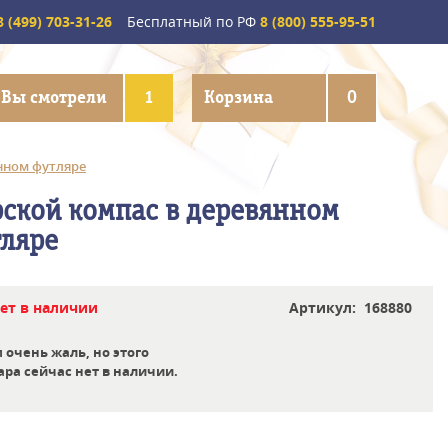
 (499) 703-31-26
Бесплатный по РФ
8 (800) 555-95-51
Вы смотрели
1
Корзина
0
нном футляре
ской компас в деревянном
ляре
ет в наличии
Артикул: 168880
 очень жаль, но этого
ара сейчас нет в наличии.