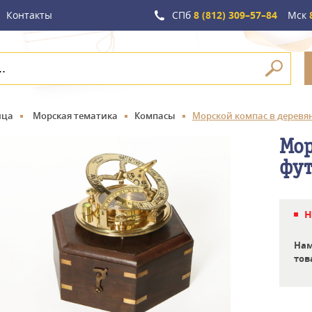
Контакты
СПб
8 (812) 309–57–84
Мск
8
ица
Морская тематика
Компасы
Морской компас в деревя
Мор
фут
Н
Нам
тов