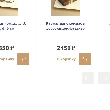
й компас h=3;
Карманный компас в
; d=5 см
деревянном футляре
350
2450
корзину
В корзину