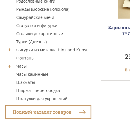
Родословные книги
Рынды (морские колокола)
Самурайские мечи
Статуэтки и фигурки
ас с
Морской компас в кожаном
Карманны
Столики декоративные
сами в
футляре h=4,5; D=11; d=8
7*7
тляре
см с солнечными часами
Турки (Джезвы)
=3 см
Фигурки из металла Hinz and Kunst
6150
2
Фонтаны
Часы
у
В корзину
В 
Часы каминные
Шахматы
Ширма - перегородка
Шкатулки для украшений
Полный каталог товаров