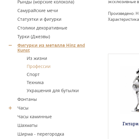
Рынды (морские колокола)
эксклюзивные в
Самурайские мечи
Произведено: H
Статуэтки и фигурки
Характеристика:
Столики декоративные
Турки (Джезвы)
Фигурки из металла Hinz and
Kunst
Из жизни
Профессии
Спорт
Техника
Украшения для бутылки
Фонтаны
Часы
Часы каминные
й , h=17
Танцоры танго
Гитари
Шахматы
Ширма - перегородка