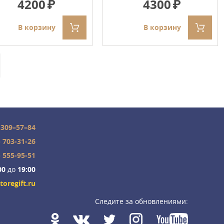
4200
4300
В корзину
В корзину
 309–57–84
) 703-31-26
) 555-95-51
00
до
19:00
toregift.ru
Следите за обновлениями: