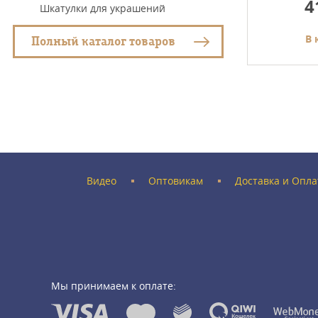
5500
4
Шкатулки для украшений
у
В корзину
В 
Полный каталог товаров
Видео
Оптовикам
Доставка и Опла
Мы принимаем к оплате: