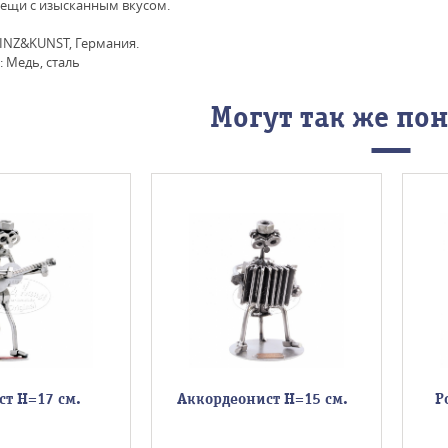
ещи с изысканным вкусом.
INZ&KUNST, Германия.
 Медь, сталь
Могут так же по
ст Н=17 см.
Аккордеонист Н=15 см.
Р