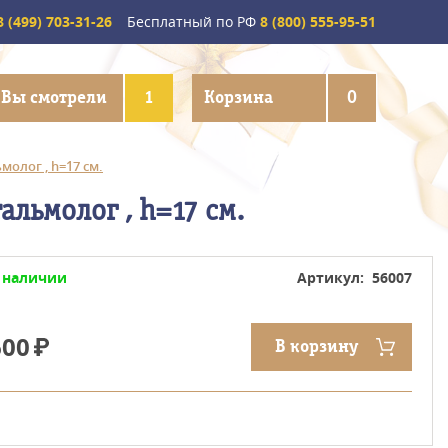
 (499) 703-31-26
Бесплатный по РФ
8 (800) 555-95-51
Вы смотрели
1
Корзина
0
олог , h=17 см.
альмолог , h=17 см.
 наличии
Артикул: 56007
600
В корзину