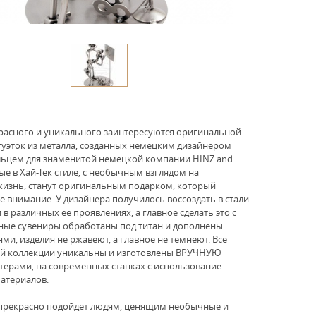
асного и уникального заинтересуются оригинальной
туэток из металла, созданных немецким дизайнером
ьцем для знаменитой немецкой компании НINZ and
ые в Хай-Тек стиле, с необычным взглядом на
изнь, станут оригинальным подарком, который
е внимание. У дизайнера получилось воссоздать в стали
в различных ее проявлениях, а главное сделать это с
ные сувениры обработаны под титан и дополнены
ми, изделия не ржавеют, а главное не темнеют. Все
ой коллекции уникальны и изготовлены ВРУЧНУЮ
ерами, на современных станках с использование
атериалов.
 прекрасно подойдет людям, ценящим необычные и