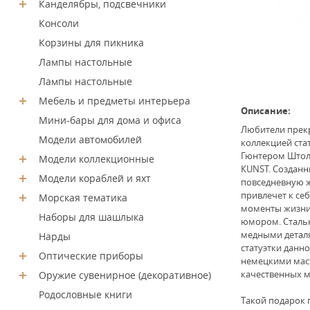
Канделябры, подсвечники
Консоли
Корзины для пикника
Лампы настольные
Лампы настольные
Мебель и предметы интерьера
Описание:
Мини-бары для дома и офиса
Любители прекр
Модели автомобилей
коллекцией ста
Гюнтером Штол
Модели коллекционные
КUNST. Созданн
Модели кораблей и яхт
повседневную ж
привлечет к себ
Морская тематика
моменты жизни 
Наборы для шашлыка
юмором. Сталь
медными деталя
Нарды
статуэтки данн
Оптические приборы
немецкими маст
качественных м
Оружие сувенирное (декоративное)
Родословные книги
Такой подарок