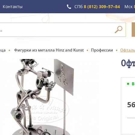
Контакты
СПб
8 (812) 309–57–84
Мск
8
ица
Фигурки из металла Hinz and Kunst
Профессии
Офтальм
Офт
В
5