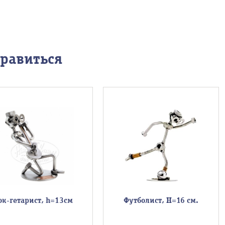
нравиться
ок-гетарист, h=13см
Футболист, Н=16 см.