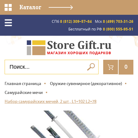
Каталог
СПб
8 (812) 309–57–84
Мск
8 (499) 703-31-26
Бесплатный по РФ
8 (800) 555-95-51
0
Главная страница
Оружие сувенирное (декоративное)
Самурайские мечи
Набор самурайских мечей, 2 шт., L1=102 L2=78