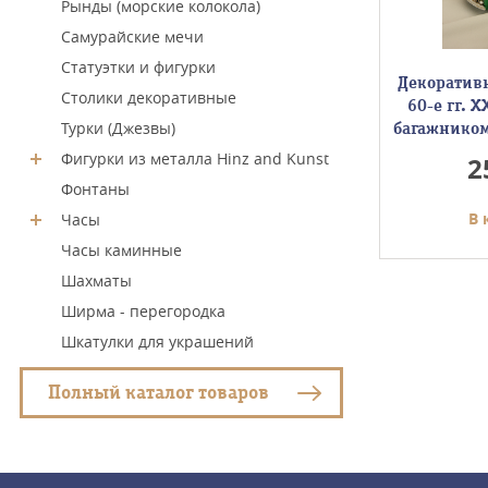
Рынды (морские колокола)
Самурайские мечи
Статуэтки и фигурки
омобиль
Модель ретро-автомобиль
Декоративн
Столики декоративные
*12 см
30-е гг. ХХв. 28*11*15.5 см
60-е гг. X
Турки (Джезвы)
багажником
Фигурки из металла Hinz and Kunst
4950
2
Фонтаны
у
В корзину
В 
Часы
Часы каминные
Шахматы
Ширма - перегородка
Шкатулки для украшений
Полный каталог товаров