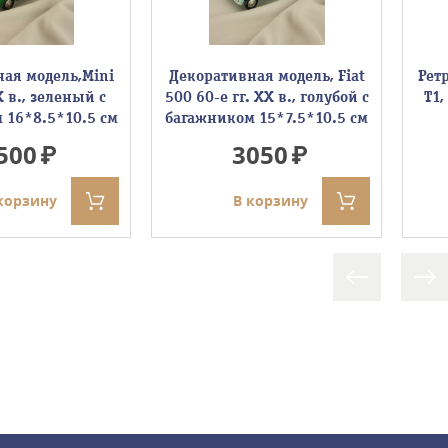
ая модель,Mini
Декоративная модель, Fiat
Рет
X в., зеленый с
500 60-е гг. XX в., голубой с
Т1,
 16*8.5*10.5 см
багажником 15*7.5*10.5 см
500
3050
корзину
В корзину