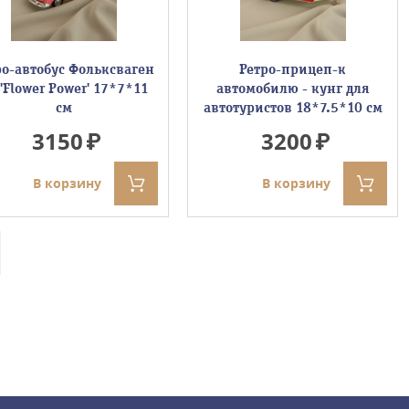
ро-автобус Фольксваген
Ретро-прицеп-к
 'Flower Power' 17*7*11
автомобилю - кунг для
см
автотуристов 18*7.5*10 см
3150
3200
В корзину
В корзину