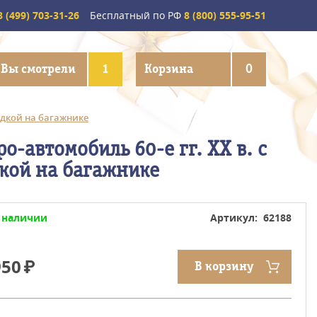
 (499) 703-31-26
Бесплатный по РФ
8 (800) 555-95-51
Вы смотрели
1
Корзина
0
лодкой на багажнике
ро-автомобиль 60-е гг. XX в. с
кой на багажнике
 наличии
Артикул: 62188
950
В корзину