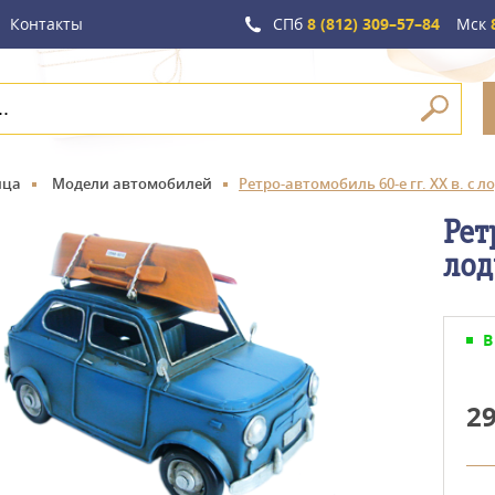
Контакты
СПб
8 (812) 309–57–84
Мск
8
ица
Модели автомобилей
Ретро-автомобиль 60-е гг. XX в. с 
Рет
лод
В
2