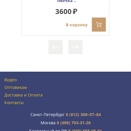
''Овечка''.
3600
В корзину
Видео
Оптовикам
Доставка и Оплата
Контакты
Санкт-Петербург
8 (812) 309–57–84
Москва
8 (499) 703-31-26
Бесплатный по РФ
8 (800) 555-95-51