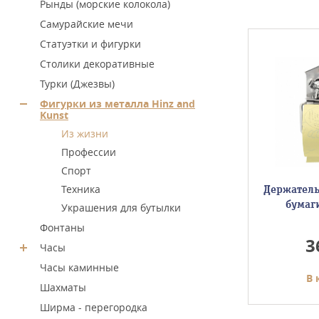
Рынды (морские колокола)
Самурайские мечи
Статуэтки и фигурки
Столики декоративные
Турки (Джезвы)
Фигурки из металла Hinz and
Kunst
Из жизни
Профессии
Спорт
Техника
Ремонт трактора
Держатель
11,5 см.
бумаги
Украшения для бутылки
Фонтаны
10200
3
Часы
Часы каминные
у
В корзину
В 
Шахматы
Ширма - перегородка