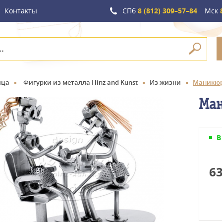
Контакты
СПб
8 (812) 309–57–84
Мск
8
ица
Фигурки из металла Hinz and Kunst
Из жизни
Маникюр
Ман
В
6