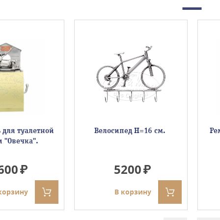
 для туалетной
Велосипед H=16 см.
Ре
 ''Овечка''.
600
5200
корзину
В корзину