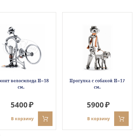
монт велосипеда Н=18
Прогулка с собакой Н=17
см.
см.
5400
5900
В корзину
В корзину