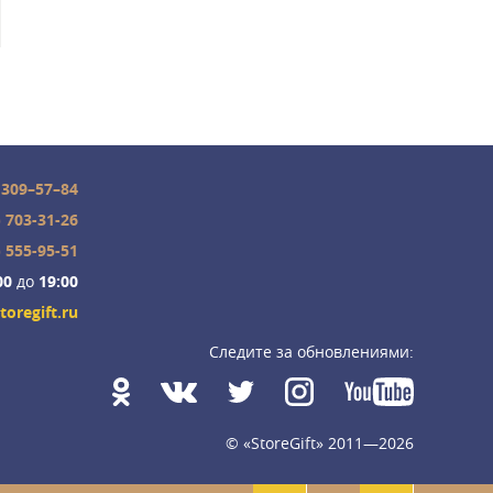
 309–57–84
) 703-31-26
) 555-95-51
00
до
19:00
toregift.ru
Следите за обновлениями:
© «StoreGift» 2011—2026