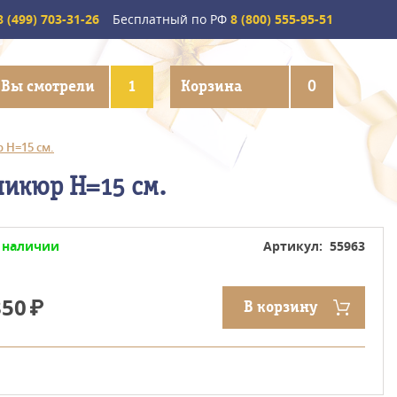
 (499) 703-31-26
Бесплатный по РФ
8 (800) 555-95-51
Вы смотрели
1
Корзина
0
 H=15 см.
икюр H=15 см.
 наличии
Артикул: 55963
350
В корзину